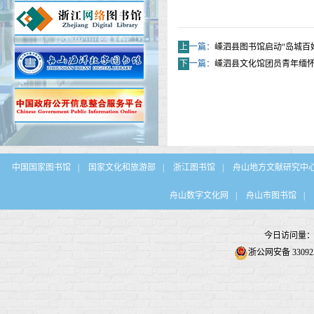
上
一篇：
嵊泗县图书馆启动“岛城百
下
一篇：
嵊泗县文化馆团员青年缅
中国国家图书馆
|
国家文化和旅游部
|
浙江图书馆
|
舟山地方文献研究中
舟山数字文化网
|
舟山市图书馆
|
今日访问量
浙公网安备 330922